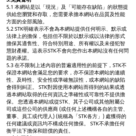
5.1 本網站是以「現況」及「可能存在缺陷」的狀態提
供給您瀏覽和存取，您需要承擔本網站在品質及性能
方面的全部風險。
5.2 STK明確表示不會為本網站提供任何明示、默示或
法律上的擔保，包括但不限於以默示或以法律的形式
擔保其適售性、符合特別用途、所有權以及未侵犯智
慧財產權。這表示STK不會向您作出本網站沒有任何問
題的承諾。
5.3 在不限制上述內容的普遍適用性的前提下，STK不
保證本網站會滿足您的要求，亦不保證本網站的連續
性、及時性、安全性或準確無誤性，或本網站的缺陷
會得到糾正。 STK對因使用本網站而得到的結果或透
過本網站取得的任何資訊之準確性或可靠性不提供擔
保。 您透過本網站或從STK、其子公司或其他附屬公
司或這些公司的供應商 (或任何上述機構各自的主管、
董事、員工或代理人) (統稱為「STK各方」) 處獲得的
任何建議或資訊均不構成任何擔保。 STK不承擔任何
衡平法下擔保和賠償的責任。