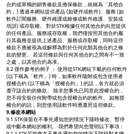
合約或單獨的銷售條款及擔保條款，統稱為「其他合
約」) 透過本網站提供產品 (如硬件或軟件)、服務 (如
軟件訂閱服務、硬件維護或維修或軟件維護、安裝或
培訓) 或存取權。 對於STK根據任何其他合約向您提供
的任何產品、服務或存取權，我們僅按照其他合約履
行其義務並提供上述產品、服務或存取權，同時這些
條款不應被視為或解釋為對於任何此類其他合約之條
款的變更。 若這些條款與任何其他合約之間有不一致
之處，以其他合約為准。
8.2 僅作參考的例子 ： 使用從STK網站下載的任何軟件
(以下稱為「軟件」) 時，如果軟件隨附或包含使用者
授權合約 (以下稱為「授權合約」) 的話，各方就必須
遵守該合約的條款。 除非您事先已同意此授權合約，
您不得安裝任何附帶或包含授權合約的軟件。 如無授
權合約的話，則您使用該軟件時應遵照這些條款。
9.
修改本網站
9.1 STK保留在不事先通知您的情況下隨時修改、暫停
或中斷本網站的權利。 我們希望向您聲明以下事項：
9.1.1 STK可能會在不事先通知您的情況下隨時對本網