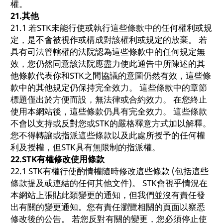
權。
21.
其他
21.1 若STK未能行使或執行這些條款中的任何權利或規
定，是不會被視作或構成對該權利或規定的放棄。 若
具有司法管轄權的法院認為這些條款中的任何規定無
效，您仍然同意該法院應盡力使此通告中所陳述的其
他條款代表你和STK之間協議的意圖仍然有效，這些條
款中的其他規定仍保持完全效力。 這些條款中的章節
標題僅出於方便而設，無法律或合約效力。 在您終止
使用本網站後，這些條款仍具有完全效力。 這些條款
不會以支持或反對您或STK的嚴格釋意方式加以解釋。
您不得轉讓或指派這些條款以及此處所授予的任何權
利及授權，但STK具有無限制的指派權。
22.STK
有權修改使用條款
22.1 STK有權行使酌情權隨時修改這些條款 (包括這些
條款提及或連結的任何其他文件)。 STK會視乎情況在
本網站上張貼此類變更的通知，但我們並沒有責任發
出有關的變更通知。您有責任瀏覽相關的頁面以察悉
修改後的公告。 若您反對有關的變更，您必須停止使