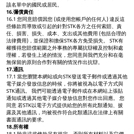
該名單中的國民或居民。
16.
彌償責任
16.1 您同意賠償因您 (或使用您帳戶的任何人) 違反這
些條款而導致或引起的針對STK各方之任何索賠、責
任、損害、損失、成本、支出或其他費用 (包括合理的
法律費用)，並保證和擔保STK各方免受損失。 STK有
權獲得您賠償範圍之外事務的專屬抗辯權及控制和處
理權，若發生上述的情況，您同意與我們充分和在毫
無保留的原則合作對有關的情況作出抗辯。
17.
通訊
17.1 當您瀏覽本網站或向STK發送電子郵件或透過其他
電子媒介發放信息的時候，你將被視為以電子方式與
STK通訊。 我們可能透過電子郵件或在本網站上張貼
通知或透過其他電子媒介發放信息對您作出回應。 您
同意 若STK以電子方式提供給您的所有此類通知、披
露及其他通訊，均被視作符合此類通訊在法律上有關
書面通訊的要求。
18.
所有權
18.1 除非這些條款另有規定，否則所有材料以及它們