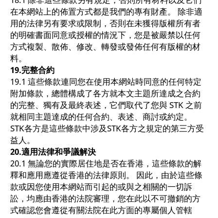
在本網站上的佈置方式都是我們的專有財產。 除非適
用的法律另有要求或限制，否則在未獲得版權所有者
的明確書面同意或授權的情況下，您是被嚴禁以任何
方式複製、散佈、修改、轉發或發佈任何有版權的材
料。
19.
完整合約
19.1 這些條款連同您在使用本網站時同意的任何特定
附加條款，總體構成了各方就本文主題所達成之合約
的完整、獨有及最終表述，它們取代了您與 STK 之前
就相同主題達成的任何合約、表述、商討或約定。
STK各方是這些條款中涉及STK各方之規定的第三方受
益人。
20.
適用法律和爭議解決
20.1 無論您的實際居住地是否在香港，這些條款的解
釋和應用應遵從香港的法律原則。 因此，由於這些條
款或因您使用本網站而引起的或與之相關的一切訴
訟，均應由香港的法院審理，您在此以不可撤銷的方
式確認您會遵從有關法院在此方面的專屬個人管轄