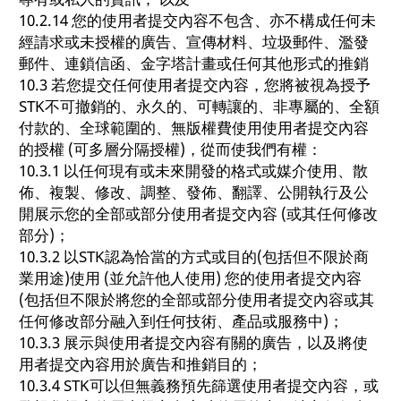
10.2.14 您的使用者提交內容不包含、亦不構成任何未
經請求或未授權的廣告、宣傳材料、垃圾郵件、濫發
郵件、連鎖信函、金字塔計畫或任何其他形式的推銷
10.3 若您提交任何使用者提交內容，您將被視為授予
STK不可撤銷的、永久的、可轉讓的、非專屬的、全額
付款的、全球範圍的、無版權費使用使用者提交內容
的授權 (可多層分隔授權)，從而使我們有權：
10.3.1 以任何現有或未來開發的格式或媒介使用、散
佈、複製、修改、調整、發佈、翻譯、公開執行及公
開展示您的全部或部分使用者提交內容 (或其任何修改
部分)；
10.3.2 以STK認為恰當的方式或目的(包括但不限於商
業用途)使用 (並允許他人使用) 您的使用者提交內容
(包括但不限於將您的全部或部分使用者提交內容或其
任何修改部分融入到任何技術、產品或服務中)；
10.3.3 展示與使用者提交內容有關的廣告，以及將使
用者提交內容用於廣告和推銷目的；
10.3.4 STK可以但無義務預先篩選使用者提交內容，或