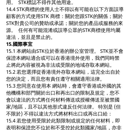
用。 STK標誌不得作其他用途。
14.4 STK商標的使用人士不得以有可能在以下方面誤導
顧客的方式使用STK 商標：關於您跟STK的關係；關於
STK對貴公司的贊助或承諾；關於您的產品或服務的來
源。 任何有可能混淆或誤導公眾的STK商標使用均屬
違法，並且是禁止的。
15.
國際事宜
15.1 本網站由STK位於香港的辦公室管理。 STK並不會
保證本網站適合或可以在香港境外使用，我們同時禁
止將此內容被視為非法或受限的地域存取本網站。
15.2 若您選擇從香港境外存取本網站，這完全出自於
您的決定，而且您有責任遵守相關適用法律。
15.3 您同意在使用本 網站時，會遵守香港或外國的其
他機構和部門關於出口和再出口的限制及規定，您不
會以違法的方式將任何材料傳送或授權傳送至被禁國
家/地區，且不以其他形式違反任何法律。 特別是 (但
不限於) 不得以違法方式將材料出口或再出口給：
15.4 若您使用受限於此類限制或規定的任何材料，即
表明和保證您不位於和不受控於此類國家/地區，亦非