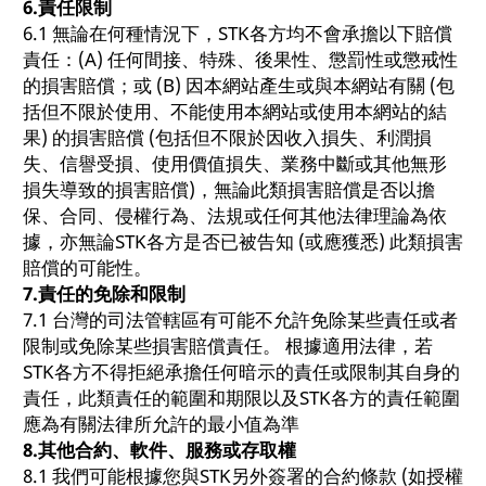
6.
責任限制
6.1 無論在何種情況下，STK各方均不會承擔以下賠償
責任：(A) 任何間接、特殊、後果性、懲罰性或懲戒性
的損害賠償；或 (B) 因本網站產生或與本網站有關 (包
括但不限於使用、不能使用本網站或使用本網站的結
果) 的損害賠償 (包括但不限於因收入損失、利潤損
失、信譽受損、使用價值損失、業務中斷或其他無形
損失導致的損害賠償)，無論此類損害賠償是否以擔
保、合同、侵權行為、法規或任何其他法律理論為依
據，亦無論STK各方是否已被告知 (或應獲悉) 此類損害
賠償的可能性。
7.
責任的免除和限制
7.1 台灣的司法管轄區有可能不允許免除某些責任或者
限制或免除某些損害賠償責任。 根據適用法律，若
STK各方不得拒絕承擔任何暗示的責任或限制其自身的
責任，此類責任的範圍和期限以及STK各方的責任範圍
應為有關法律所允許的最小值為準
8.
其他合約、軟件、服務或存取權
8.1 我們可能根據您與STK另外簽署的合約條款 (如授權